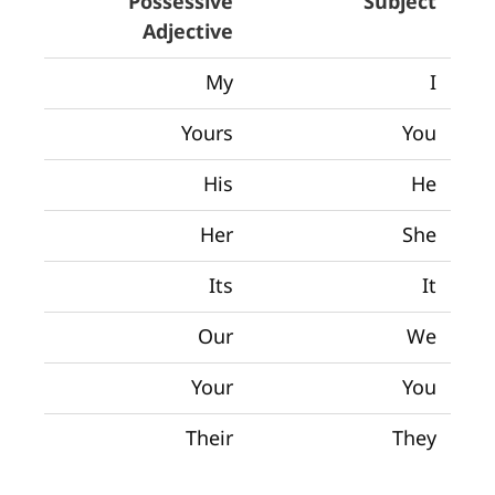
Possessive
Subject
Adjective
My
I
Yours
You
His
He
Her
She
Its
It
Our
We
Your
You
Their
They