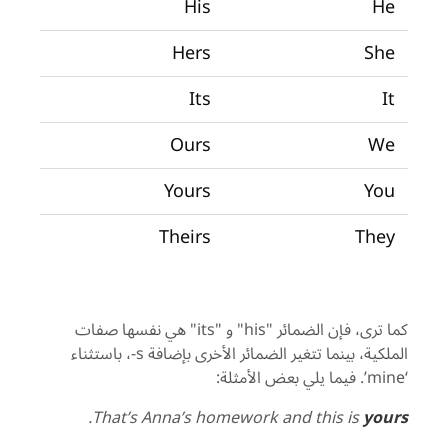
His
He
Hers
She
Its
It
Ours
We
Yours
You
Theirs
They
كما ترى، فإن الضمائر "
his
" و "
its
" هي نفسها صفات
الملكية، بينما تتغير الضمائر الأخرى بإضافة
s
-، باستثناء
‘
mine
’. فيما يلي بعض الأمثلة:
.
That’s Anna’s homework and this is
yours