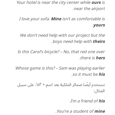
Your hotel is near the city center while
ours
is
near the airport.
I love your sofa.
Mine
isn’t as comfortable is
.
yours
We don’t need help with our project but the
.
boys need help with
theirs
Is this Carol’s bicycle? – No, that red one over
.
there is
hers
Whose game is this? – Sam was playing earlier
.
so it must be
his
نستخدم أيضًا ضمائر الملكية بعد اسم + ‘
of
’. على سبيل
المثال:
.
I’m a friend of
his
.
You’re a student of
mine