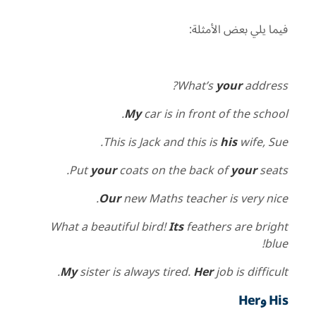
فيما يلي بعض الأمثلة:
What’s
your
address?
My
car is in front of the school.
This is Jack and this is
his
wife, Sue.
Put
your
coats on the back of
your
seats.
Our
new Maths teacher is very nice.
What a beautiful bird!
Its
feathers are bright
blue!
My
sister is always tired.
Her
job is difficult.
His
و
Her