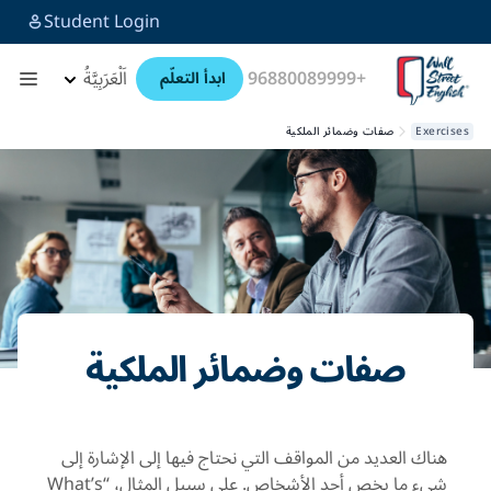
Student Login
+96880089999
اَلْعَرَبِيَّةُ
ابدأ التعلّم
Exercises
صفات وضمائر الملكية
صفات وضمائر الملكية
هناك العديد من المواقف التي نحتاج فيها إلى الإشارة إلى
شيء ما يخص أحد الأشخاص. على سبيل المثال، “
What’s