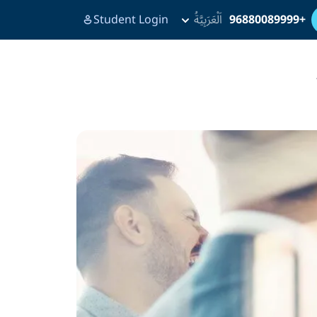
+96880089999
اَلْعَرَبِيَّةُ
Student Login