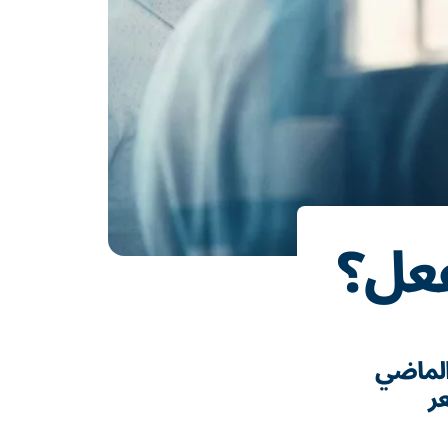
فعل؟
الماضي
ر