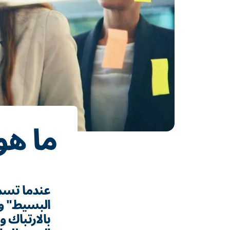
ما هو
عندما تسم
البسيط" و
بالارتباك 