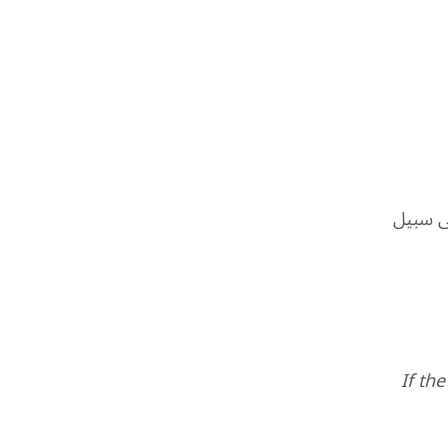
لى سبيل
If th