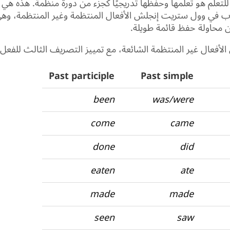
تعلم هو تعلمها وحفظها تدريجيًا كجزء من دورة منظمة. هذه هي ا
لاب في وول ستريت
إنجلش
الأفعال المنتظمة وغير المنتظمة، وه
ن محاولة حفظ قائمة طويلة.
لأفعال غير المنتظمة الشائعة، مع تمييز التصريف الثالث للفعل 
Past participle
Past simple
been
was/were
come
came
done
did
eaten
ate
made
made
seen
saw