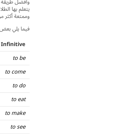
وأفضل طريقة لل
يتعلم بها الط
وممتعة أكثر م
فيما يلي بعض ا
Infinitive
to be
to come
to do
to eat
to make
to see