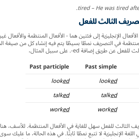
tired – He was tired aft
صريف الثالث للفعل
فعال الإنجليزية إلى فئتين هما - الأفعال المنتظمة والأفعال غير
المنتظمة في التصريف نمطًا بسيطًا يتم فيه إنشاء كل من صيغة ا
الث للفعل عن طريق إضافة
ed
-. على سبيل المثال،
Past participle
Past simple
look
ed
look
ed
talk
ed
talk
ed
work
ed
work
ed
يف الثالث للفعل سهل للغاية في الأفعال المنتظمة. للأسف، هناك
للغة الإنجليزية لا تتبع نمطًا ثابتًا. في هذه الحالة، ما عليك سوى