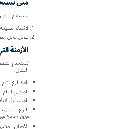
متى نستخد
يستخدم التصري
لإنشاء الصيغة
ليحل محل الص
الأزمنة ال
يُستخدم التصري
المثال،
المضارع التام
–
الماضي التام
–
المستقبل التام
النوع الثالث م
ve been late.
الأفعال المشر