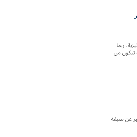
زية، ربما
 تتكون من
عبر عن صيغة