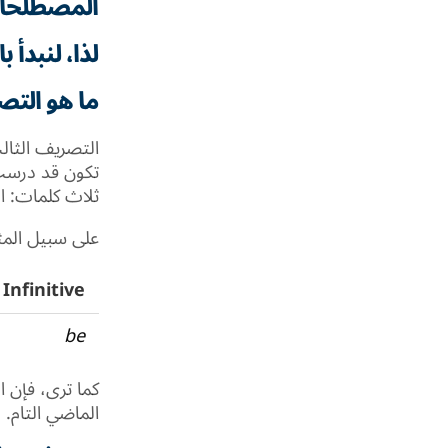
المصطلحا
لذا، لنبدأ
ما هو التص
التصريف الثالث
تكون قد درست 
ثلاث كلمات: ا
على سبيل المث
Infinitive
be
كما ترى، فإن ا
الماضي التام.