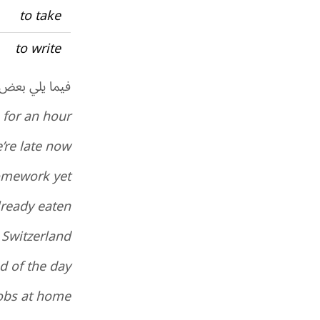
to take
to write
فيما يلي بعض ا
for an hour.
re late now.
mework yet?
ready eaten.
Switzerland.
 of the day.
obs at home.